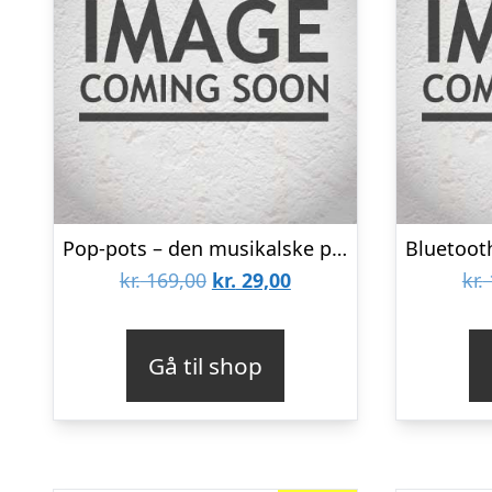
Pop-pots – den musikalske potte – Sort
Den
Den
kr.
169,00
kr.
29,00
kr.
oprindelige
aktuelle
pris
pris
Gå til shop
var:
er:
kr. 169,00.
kr. 29,00.