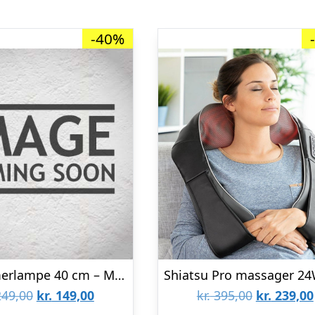
-40%
RGB Gamerlampe 40 cm – Med fjernbetjening
Den
Den
Den
49,00
kr.
149,00
kr.
395,00
kr.
239,00