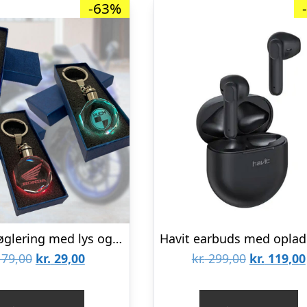
-63%
Krystal nøglering med lys og knallert logo – Yamaha
Den
Den
Den
79,00
kr.
29,00
kr.
299,00
kr.
119,00
oprindelige
aktuelle
oprindeli
pris
pris
pris