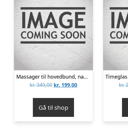
Massager til hovedbund, nakke og skuldre
Den
Den
kr.
349,00
kr.
199,00
kr.
2
oprindelige
aktuelle
pris
pris
Gå til shop
var:
er:
kr. 349,00.
kr. 199,00.