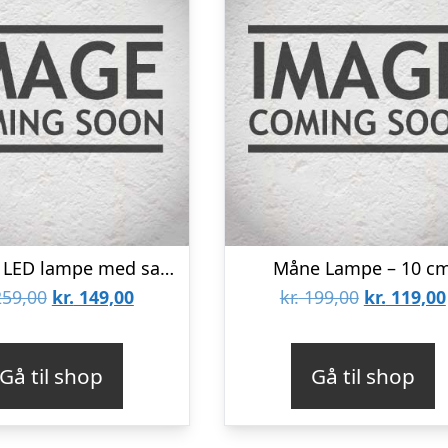
Timeglas LED lampe med sand – Rød
Måne Lampe – 10 c
Den
Den
Den
59,00
kr.
149,00
kr.
199,00
kr.
119,00
oprindelige
aktuelle
oprindeli
pris
pris
pris
Gå til shop
Gå til shop
var:
er:
var:
kr. 259,00.
kr. 149,00.
kr. 199,00.