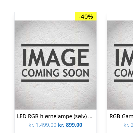
-40%
LED RGB hjørnelampe (sølv) med fjernbetjening
Den
Den
kr.
1.499,00
kr.
899,00
kr.
2