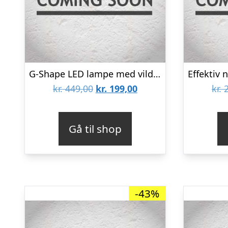
G-Shape LED lampe med vilde funktioner – hvid – BT2301
Den
Den
kr.
449,00
kr.
199,00
kr.
2
oprindelige
aktuelle
pris
pris
Gå til shop
var:
er:
kr. 449,00.
kr. 199,00.
-43%