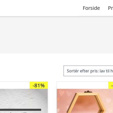
Forside
P
-81%