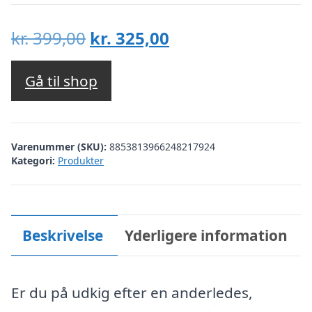
Den
Den
kr.
399,00
kr.
325,00
oprindelige
aktuelle
pris
pris
Gå til shop
var:
er:
kr. 399,00.
kr. 325,00.
Varenummer (SKU):
8853813966248217924
Kategori:
Produkter
Beskrivelse
Yderligere information
Er du på udkig efter en anderledes,