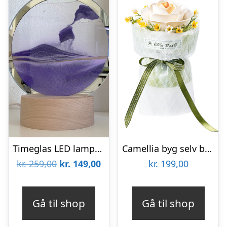
Timeglas LED lampe med sand – Rød
Camellia byg selv blomst Rokrâ¢ (AF011)
Den
Den
kr.
259,00
kr.
149,00
kr.
199,00
oprindelige
aktuelle
pris
pris
Gå til shop
Gå til shop
var:
er: