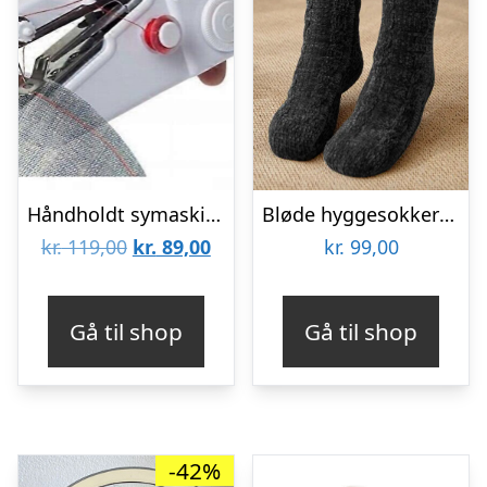
Håndholdt symaskine
Bløde hyggesokker til kolde fødder – onesize – Sort
Den
Den
kr.
119,00
kr.
89,00
kr.
99,00
oprindelige
aktuelle
pris
pris
Gå til shop
Gå til shop
var:
er:
kr. 119,00.
kr. 89,00.
-42%