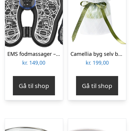
EMS fodmassager – Elektrostimulator
Camellia byg selv blomst Rokrâ¢ (AF011)
kr.
149,00
kr.
199,00
Gå til shop
Gå til shop