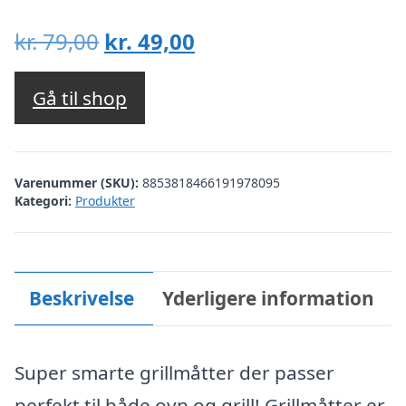
Den
Den
kr.
79,00
kr.
49,00
oprindelige
aktuelle
pris
pris
Gå til shop
var:
er:
kr. 79,00.
kr. 49,00.
Varenummer (SKU):
8853818466191978095
Kategori:
Produkter
Beskrivelse
Yderligere information
Super smarte grillmåtter der passer
perfekt til både ovn og grill! Grillmåtter er