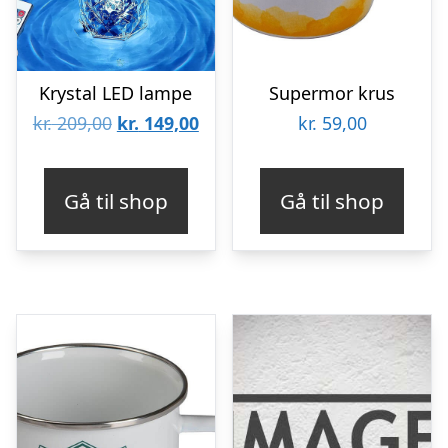
Krystal LED lampe
Supermor krus
Den
Den
kr.
209,00
kr.
149,00
kr.
59,00
oprindelige
aktuelle
pris
pris
Gå til shop
Gå til shop
var:
er:
kr. 209,00.
kr. 149,00.