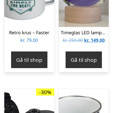
Retro krus – Faster
Timeglas LED lampe med sand – Rød
Den
De
kr.
79,00
kr.
259,00
kr.
149,00
oprindelige
aktu
pris
pris
Gå til shop
Gå til shop
var:
er:
kr. 259,00.
kr. 
-30%