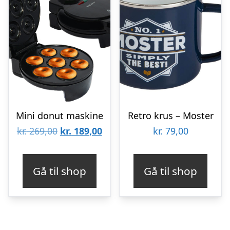
Mini donut maskine
Retro krus – Moster
Den
Den
kr.
269,00
kr.
189,00
kr.
79,00
oprindelige
aktuelle
pris
pris
Gå til shop
Gå til shop
var:
er:
kr. 269,00.
kr. 189,00.