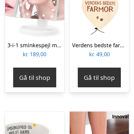
3-i-1 sminkespejl med forstørrelseszoner og lys
Verdens bedste farmor trænøglering
kr.
189,00
kr.
49,00
Gå til shop
Gå til shop