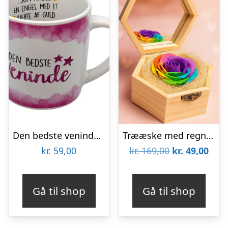
Den bedste veninde krus
Trææske med regnbuerose
Den
Den
kr.
59,00
kr.
169,00
kr.
49,00
oprindelige
aktu
pris
pris
Gå til shop
Gå til shop
var:
er:
kr. 169,00.
kr. 4