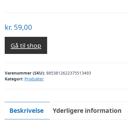
kr.
59,00
Gå til shop
Varenummer (SKU):
8853812622375513493
Kategori:
Produkter
Beskrivelse
Yderligere information