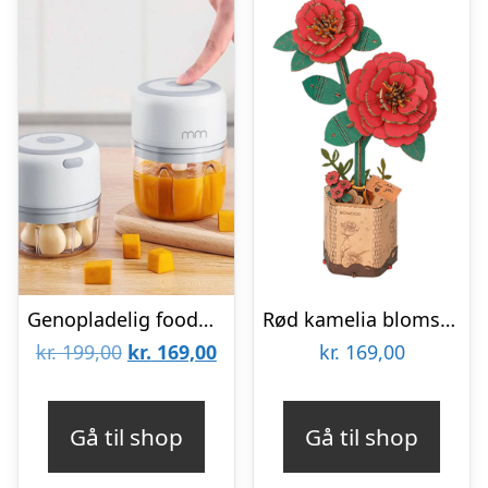
Genopladelig foodprocessor
Rød kamelia blomst 3D-puslespil fra Rowoodâ¢ (TW031)
Den
Den
kr.
199,00
kr.
169,00
kr.
169,00
oprindelige
aktuelle
pris
pris
Gå til shop
Gå til shop
var:
er: