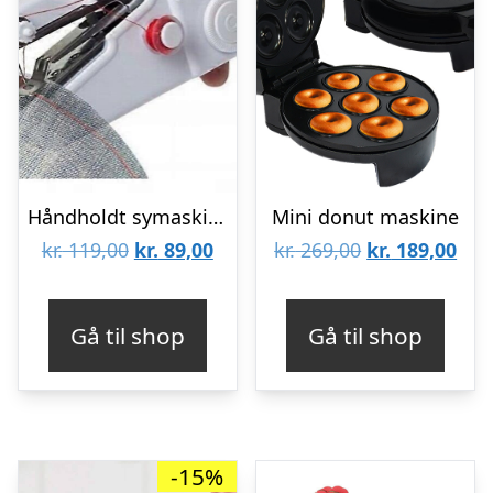
Håndholdt symaskine
Mini donut maskine
Den
Den
Den
De
kr.
119,00
kr.
89,00
kr.
269,00
kr.
189,00
oprindelige
aktuelle
oprindelige
aktu
pris
pris
pris
pris
Gå til shop
Gå til shop
var:
er:
var:
er:
kr. 119,00.
kr. 89,00.
kr. 269,00.
kr. 
-15%