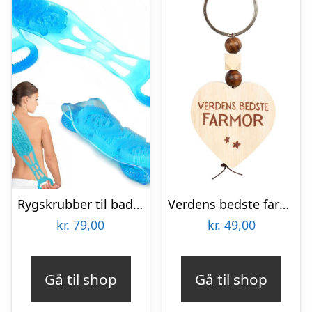
Rygskrubber til badet – massage og kropvask
Verdens bedste farmor trænøglering
kr.
79,00
kr.
49,00
Gå til shop
Gå til shop