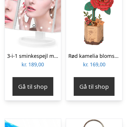
3-i-1 sminkespejl med forstørrelseszoner og lys
Rød kamelia blomst 3D-puslespil fra Rowoodâ¢ (TW031)
kr.
189,00
kr.
169,00
Gå til shop
Gå til shop