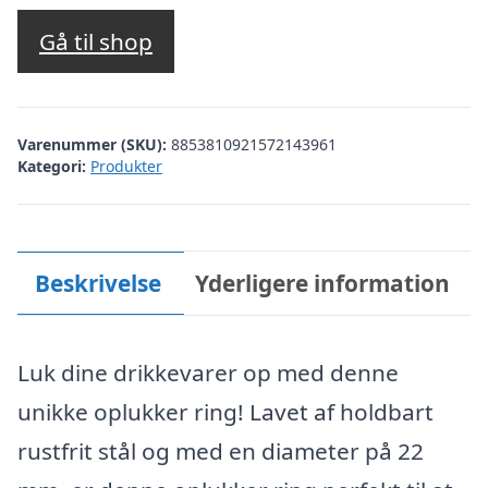
oprindelige
aktuelle
pris
pris
Gå til shop
var:
er:
kr. 39,00.
kr. 35,00.
Varenummer (SKU):
8853810921572143961
Kategori:
Produkter
Beskrivelse
Yderligere information
Luk dine drikkevarer op med denne
unikke oplukker ring! Lavet af holdbart
rustfrit stål og med en diameter på 22