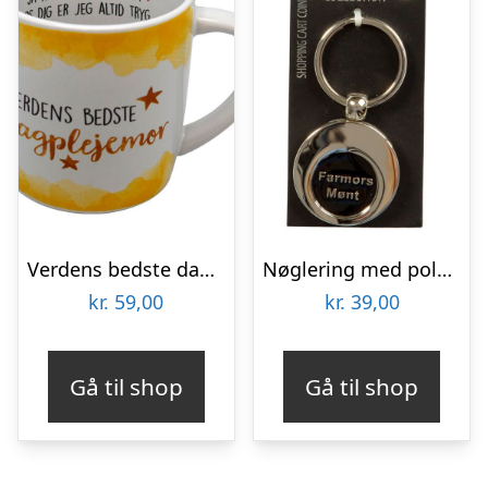
Verdens bedste dagplejemor krus
Nøglering med polet – Farmors mønt
kr.
59,00
kr.
39,00
Gå til shop
Gå til shop