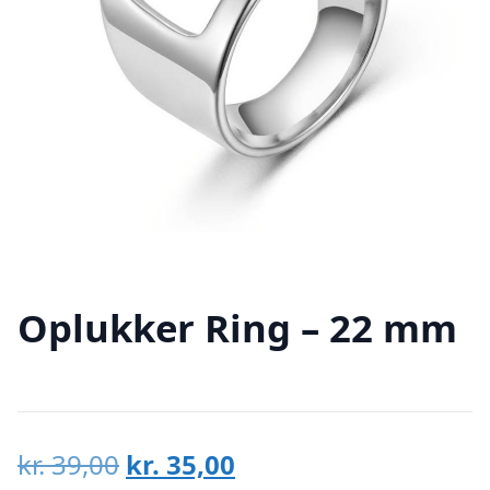
Oplukker Ring – 22 mm
Den
Den
kr.
39,00
kr.
35,00