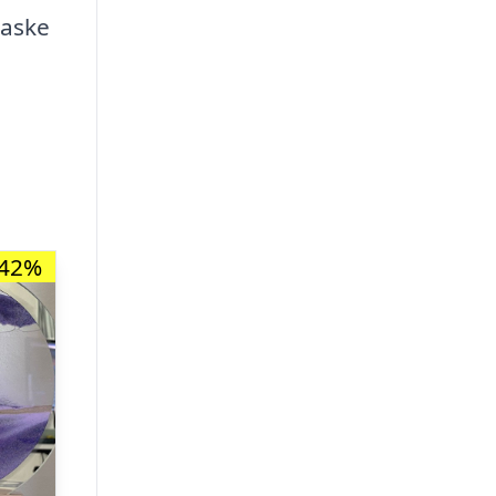
laske
-42%